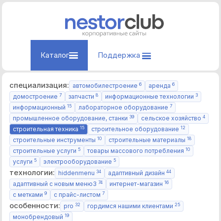
Каталог
Поддержка
специализация:
6
6
автомобилестроение
аренда
7
8
3
домостроение
запчасти
информационные технологии
15
7
информационный
лабораторное оборудование
39
4
промышленное оборудование, станки
сельское хозяйство
15
12
строительная техника
строительное оборудование
10
18
строительные инструменты
строительные материалы
5
10
строительные услуги
товары массового потребления
5
5
услуги
электрооборудование
технологии:
34
44
hiddenmenu
адаптивный дизайн
74
16
адаптивный с новым меню3
интернет-магазин
9
7
с метками
с прайс-листом
особенности:
32
25
pro
гордимся нашими клиентами
19
монобрендовый