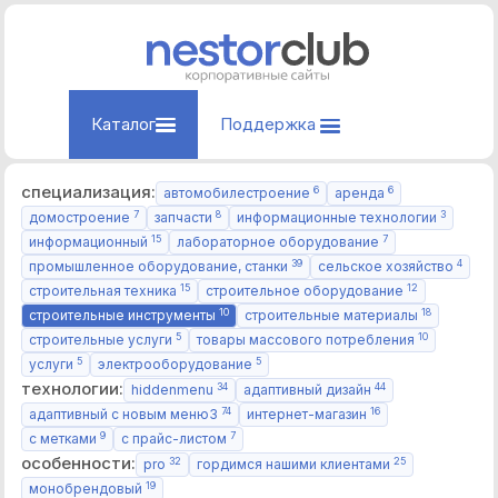
Каталог
Поддержка
специализация:
6
6
автомобилестроение
аренда
7
8
3
домостроение
запчасти
информационные технологии
15
7
информационный
лабораторное оборудование
39
4
промышленное оборудование, станки
сельское хозяйство
15
12
строительная техника
строительное оборудование
10
18
строительные инструменты
строительные материалы
5
10
строительные услуги
товары массового потребления
5
5
услуги
электрооборудование
технологии:
34
44
hiddenmenu
адаптивный дизайн
74
16
адаптивный с новым меню3
интернет-магазин
9
7
с метками
с прайс-листом
особенности:
32
25
pro
гордимся нашими клиентами
19
монобрендовый